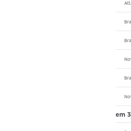
Atl
Bra
Br
No
Br
Nov
em 3