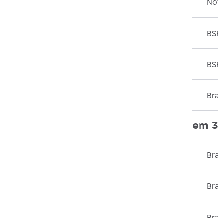
No
BSP
BS
Br
em 3
Br
Bra
Br