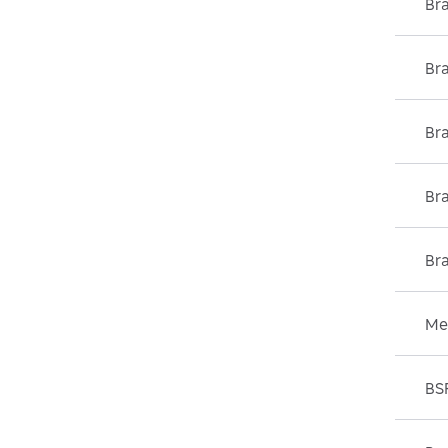
Br
Bra
Br
Bra
Br
Me
BS