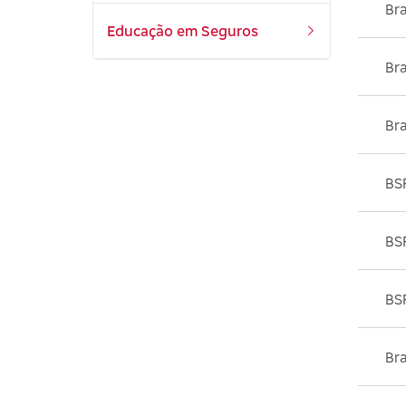
Br
Educação em Seguros
Br
Bra
BS
BS
BS
Br