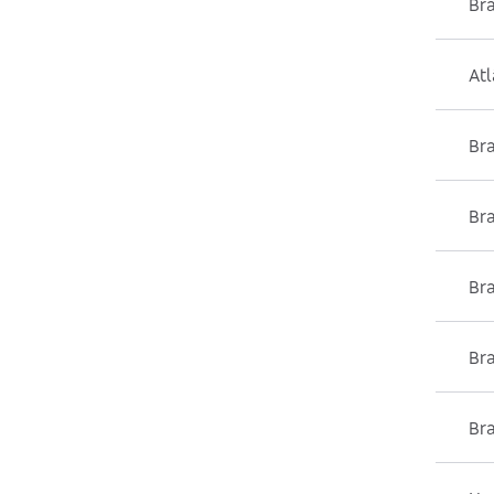
Br
Atl
Br
Br
Bra
Bra
Br