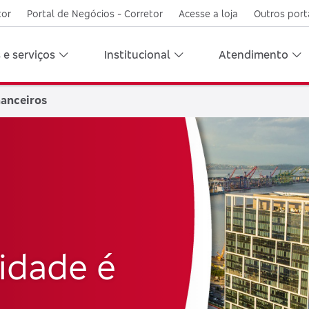
tor
Portal de Negócios - Corretor
Acesse a loja
Outros port
 e serviços
Institucional
Atendimento
nanceiros
idade é