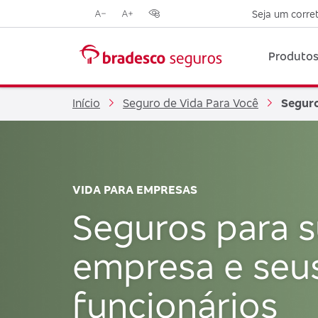
Seja um corre
Reduzir
Aumentar
Opções
tamanho
tamanho
de
da
da
contraste
Produtos
fonte
fonte
visual
Início
Seguro de Vida Para Você
Seguro
VIDA PARA EMPRESAS
Seguros para 
empresa e seu
funcionários