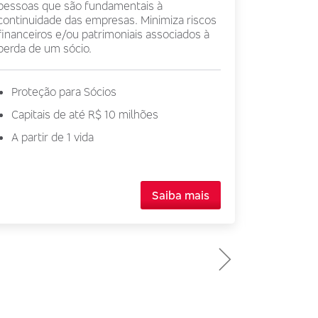
pessoas que são fundamentais à
que contr
continuidade das empresas. Minimiza riscos
oferece p
financeiros e/ou patrimoniais associados à
financeir
perda de um sócio.
andamento
Proteção para Sócios
Emprés
Capitais de até R$ 10 milhões
Quitaçã
A partir de 1 vida
Finanç
Saiba mais