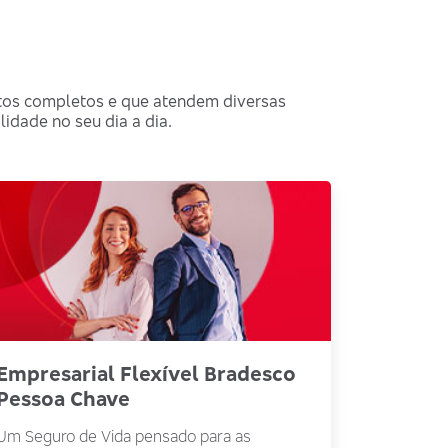
utos completos e que atendem diversas
idade no seu dia a dia.
Empresarial Flexível Bradesco
Seguro
Pessoa Chave
Jurídic
Um Seguro de Vida pensado para as
Produto d