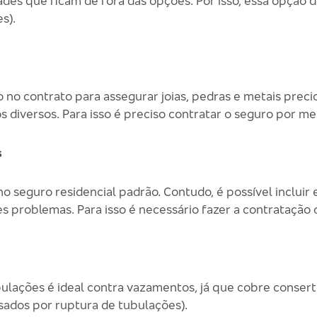
des que ficam de fora das opções. Por isso, essa opção d
s).
ão no contrato para assegurar joias, pedras e metais prec
s diversos. Para isso é preciso contratar o seguro por mei
s
 seguro residencial padrão. Contudo, é possível incluir 
s problemas. Para isso é necessário fazer a contratação d
ulações é ideal contra vazamentos, já que cobre consert
ados por ruptura de tubulações).