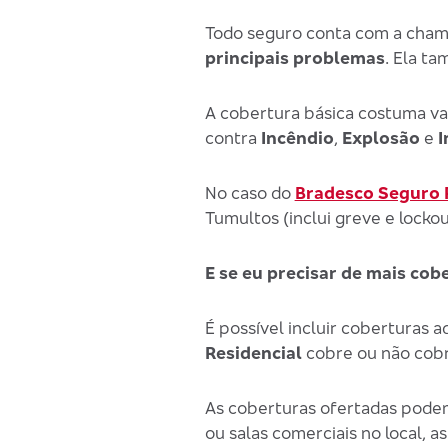
Todo seguro conta com a cham
principais problemas
. Ela t
A cobertura básica costuma va
contra
Incêndio
,
Explosão
e
I
No caso do
Bradesco Seguro 
Tumultos (inclui greve e lock
E se eu precisar de mais cob
É possível incluir coberturas 
Residencial
cobre ou não cobr
As coberturas ofertadas podem 
ou salas comerciais no local,