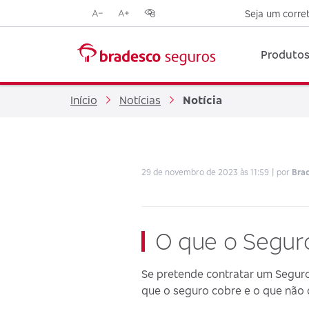
Seja um corre
Reduzir
Aumentar
Opções
tamanho
tamanho
de
da
da
contraste
Produtos
fonte
fonte
visual
Início
Notícias
Notícia
29 de novembro de 2023 às 11:59
por
Bra
O que o Segur
Se pretende contratar um Seguro
que o seguro cobre e o que não 