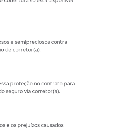
e cobertura só está disponível
iosos e semipreciosos contra
o de corretor(a).
essa proteção no contrato para
o seguro via corretor(a).
os e os prejuízos causados