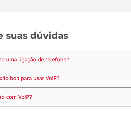
e suas dúvidas
mo uma ligação de telefone?
ão boa para usar VoIP?
ção com VoIP?